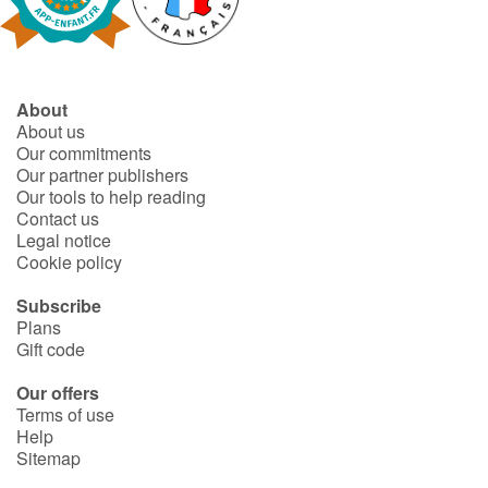
Fable, myth, literature and poetry
Princesses and princes, kings, queens and dragons
About
Ogres, monsters and witches
About us
Our commitments
Heroines and Heroes
Our partner publishers
Our tools to help reading
Contact us
Ecology, nature, seasons
Legal notice
Cookie policy
The animals
Subscribe
Plans
Travel, epic, investigation, adventure
Gift code
Around the world
Our offers
Terms of use
Help
Learning
Sitemap