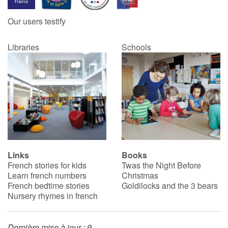
Our users testify
Catalogue anglais
Libraries
Schools
Contraste +
Help
Home
Family
Links
Books
French stories for kids
Twas the Night Before
Schools
Learn french numbers
Christmas
French bedtime stories
Goldilocks and the 3 bears
Libraries
Nursery rhymes in french
Videos & Tutorials
Dernière mise à jour : 9