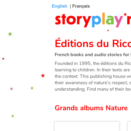
Connexion
Menu
Contenu
Recherche
Bibliothèque
Bas
English
| Français
de
page
Éditions du Ric
French books and audio stories for 
Founded in 1995, the éditions du Rico
learning to children. In their texts a
the context. This publishing house wi
their awareness of nature's respect, c
understanding. Find many of their bo
Grands albums Nature