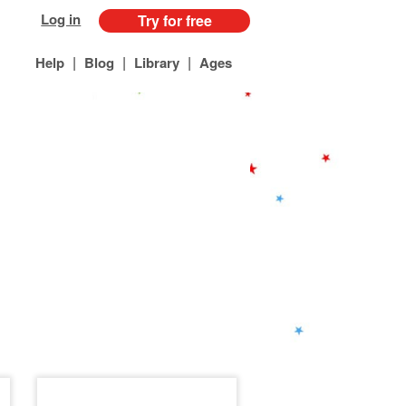
Log in
Try for free
|
|
|
Help
Blog
Library
Ages