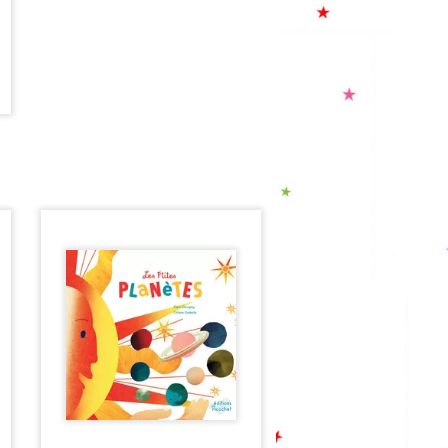
la conception d'un bébé, de la
naissance, mais aussi du
retour à la maison, en
répondant à leurs
questionnements et en les
rassurant.