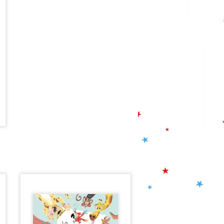
(gaz à effets de serre)
symbolisent les activités
humaines. L’enquête initie
avec humour les jeunes
lecteurs à l’enjeu des
politiques écologiques.