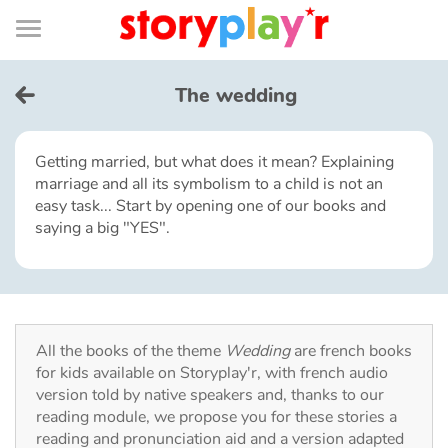
Connexion
Menu
Contenu
Recherche
Bibliothèque
Bas
de
page
Menu
➜
FR
The wedding
Log in
Getting married, but what does it mean? Explaining
marriage and all its symbolism to a child is not an
Try for free
easy task... Start by opening one of our books and
saying a big "YES".
Library
Awards
All the books of the theme
Wedding
are french books
Home
for kids available on Storyplay'r, with french audio
version told by native speakers and, thanks to our
Tales and classics in french
reading module, we propose you for these stories a
reading and pronunciation aid and a version adapted