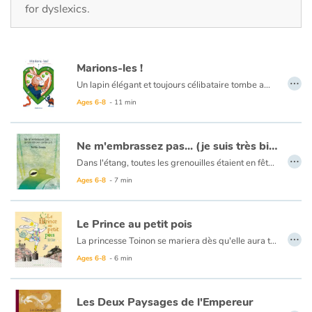
Fable, myth, literature and poetry
for dyslexics.
Princesses and princes, kings, queens and dragons
Marions-les !
Ogres, monsters and witches
…
Un lapin élégant et toujours célibataire tombe amoureux d’une carotte. Mais, cette dernière est naturellement effrayée à l’idée qu’il la mange. Par amour, le lapin se fait donc retirer ses grandes dents; ce geste fait fondre le cœur de la carotte qui accepte de l’épouser. Leur bonheur sera de courte durée, car le renard s’en mêle…
Ages 6-8
- 11 min
Heroines and Heroes
Ecology, nature, seasons
Ne m'embrassez pas... (je suis très bien comme ça !)
…
Dans l'étang, toutes les grenouilles étaient en fête. Toutes sauf une. Toutes les grenouilles se préparaient pour le grand évènement. Toutes sauf une… Sur un mode humoristique, Tullio Corda nous invite à revisiter certains clichés, ce qui ne manquera pas de faire sourire petits et grands.
The animals
Ages 6-8
- 7 min
Travel, epic, investigation, adventure
Le Prince au petit pois
…
La princesse Toinon se mariera dès qu'elle aura trouvé le prince au petit... Le prince au petit quoi ? Au petit poids ? Au petit pouah ? Au petit pois ?
Around the world
Ages 6-8
- 6 min
Learning
Les Deux Paysages de l'Empereur