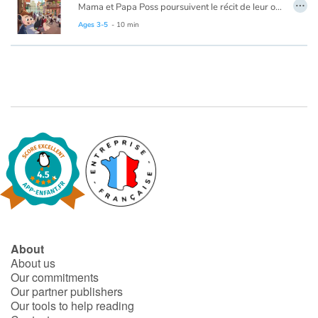
…
Mama et Papa Poss poursuivent le récit de leur odyssée musicale à travers les Amériques. Ils nous racontent cette fois-ci un périple qui les a menés à La Nouvelle-Orléans avec comme guide le célèbre trompettiste Louis Chatstrong. Dans le berceau du jazz, au cœur du Vieux carré français, nos deux tourtereaux comptent bien devenir des étoiles et décrocher la lune de miel à bord du tramway nommé désir.
Du fleuve du Mississippi jusqu’à Storyville, là où le jazz à pris son envol, notre charmant duo d’opossums musiciens nous invite à les suivre, dans toutes leurs étapes, sur les sentiers hauts en couleurs d’une Amérique toute en musique.
Ages 3-5
- 10 min
Blog
Learn french with Storyplay'r
French book lists for children
Reading for children
Activities and workshops
Dyslexia and reading disorders
About
About us
Our commitments
Our partner publishers
Our tools to help reading