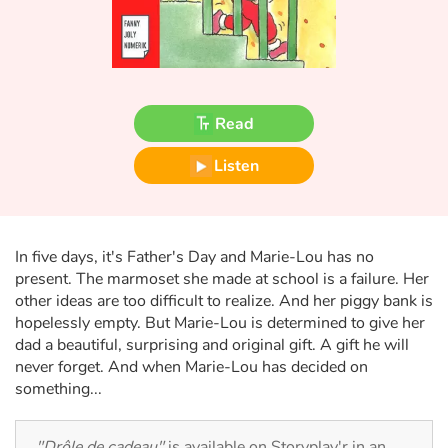
Fable, myth, literature and poetry
Princesses and princes, kings, queens and dragons
Ogres, monsters and witches
Read
Heroines and Heroes
Listen
Ecology, nature, seasons
The animals
In five days, it's Father's Day and Marie-Lou has no
present. The marmoset she made at school is a failure. Her
other ideas are too difficult to realize. And her piggy bank is
Travel, epic, investigation, adventure
hopelessly empty. But Marie-Lou is determined to give her
dad a beautiful, surprising and original gift. A gift he will
Around the world
never forget. And when Marie-Lou has decided on
something...
Learning
"Drôle de cadeau"
is available on Storyplay'r in an