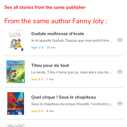
See all stories from the same publisher
Catalogue anglais
From the same author Fanny Joly :
Gudule maîtresse d'école
Contraste +
…
Je m’appelle Gudule. Depuis que mon petit frère Gaston est né, on dirait que le cerveau de Maman s’est vidé. Toute la journée, elle est collée à lui en faisant : « Agueuh, reuh, gaaaah, geuh. » Alors, pour éviter que mon frère ne devienne idiot… J’ai décidé de prendre les choses en main. « Mon petit vieux, je lui ai dit, ta fantastique grande sœur va t’apprendre les choses importantes de la vie. »
Ce livre est aussi disponible en anglais :
Teacher Gudule
Ages 3-5
- 10 min
Help
Titou peur de tout
Home
…
La sieste, Titou n'aime pas ça, mais alors
pas du tout. Si bien qu'au moindre bruit... Titou se relève, et part combattre les monstres. Car, tout le monde le sait, les maisons en regorgent !
Family
Ages 6-8
- 7 min
Schools
Quel cirque ! Sous le chapiteau
…
Sous le chapiteau du cirque Moustik, l’orchestre joue un air plein d’entrain. Les enfants frappent dans leurs mains. Ca va commencer…
Libraries
Ages 6-8
- 6 min
Videos & Tutorials