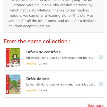
Arts, space, activities
illustrated version, in an audio version narrated by
french native storytellers. Thanks to our reading
Documentaries
module, we can offer a reading aid for this story as
well as for all the other ones, and tools for a dyslexic
With the family
children adapted version.
Daily life and hobbies
From the same collection :
At school
Drôles de contrôles
…
En classe, Marie-Lou a un professeur terrible, et un problème encore plus terrible : la cancrerie aiguë de naissance. Bref, elle est dernière en tout. Et voilà que ses parents la menacent : si elle n'a pas la moyenne aux contrôles du troisième trimestre, elle ne partira pas en vacances ! Heureusement, Marie-Lou ne manque pas d'imagination pour se sortir de ce mauvais pas...
Festivals and events
Ages 6-8
- 20 min
Love and friendship
Drôle de colo
…
Social issues
Le jour où Marie-Lou voit sa maman sortir les valises, elle saute de joie : « Hourra, on part en voyage ! » Hélas, ses parents sont invités à un congrès en Italie, et ils n’ont pas l’intention de l’emmener. Elle ira en colonie pendant ce temps-là. En colonie ? On veut se débarrasser d’elle ? Marie-Lou a beau rugir et trépigner, rien n’y fait, elle part quand même. A peine le car a-t-il démarré qu’elle a déjà tout pris en grippe : la directrice, les autres enfants, leurs bonnets et leurs chansons. Marie-Lou est décidée : ça ne se passera pas comme ça !
Ages 6-8
- 22 min
Emotions and feelings
See more
Formats and illustrations