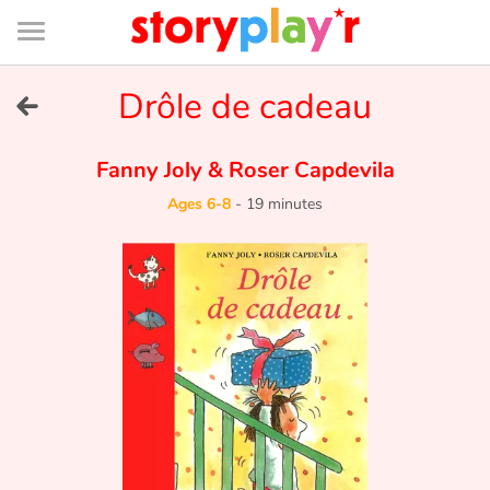
Connexion
Menu
Contenu
Recherche
Bibliothèque
Bas
de
page
Menu
➜
Drôle de cadeau
FR
Log in
Fanny Joly
&
Roser Capdevila
Ages 6-8
-
19 minutes
Try for free
Library
Awards
Home
Tales and classics in french