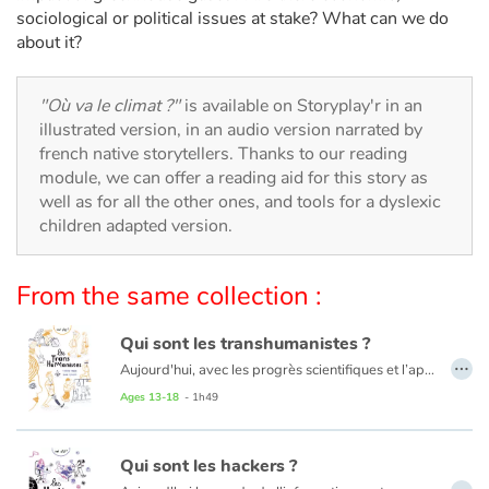
Arts, space, activities
sociological or political issues at stake? What can we do
about it?
Documentaries
"Où va le climat ?"
is available on Storyplay'r in an
With the family
illustrated version, in an audio version narrated by
french native storytellers. Thanks to our reading
Daily life and hobbies
module, we can offer a reading aid for this story as
well as for all the other ones, and tools for a dyslexic
At school
children adapted version.
Festivals and events
From the same collection :
Love and friendship
Qui sont les transhumanistes ?
…
Aujourd'hui, avec les progrès scientifiques et l’apparition des nouvelles technologies, la médecine prend parfois des allures de science-fiction. En combinant découvertes médicales et innovations de haute technologie, certains rêvent de transformer l'être humain par la science, d'améliorer la condition humaine, de vivre plus longtemps en bonne santé…
Social issues
Mais tout n'est pas simple. Si les transhumanistes pensent œuvrer pour le bien de l'humanité, d'autres s’interrogent sur le bien-fondé de cette démarche : doit-on changer la nature de l'homme ? À qui profite réellement cette révolution médicale ? Jusqu’où peut-on aller ?
Ages 13-18
- 1h49
Emotions and feelings
Qui sont les hackers ?
…
Formats and illustrations