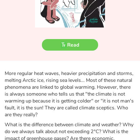
Fable, myth, literature and poetry
Princesses and princes, kings, queens and dragons
Ogres, monsters and witches
Read
Heroines and Heroes
Ecology, nature, seasons
More regular heat waves, heavier precipitation and storms,
The animals
melting Arctic ice, rising sea levels... Most of these natural
phenomena are linked to global warming. However, there
is always someone who tells us that "the climate is not
Travel, epic, investigation, adventure
warming up because it is getting colder" or "it is not man's
fault, it is the sun! They are called climate sceptics. Who
Around the world
are they really?
What is the difference between climate and weather? Why
Learning
do we always talk about not exceeding 2°C? What is the
impact of greenhouse gases? Are there economic,