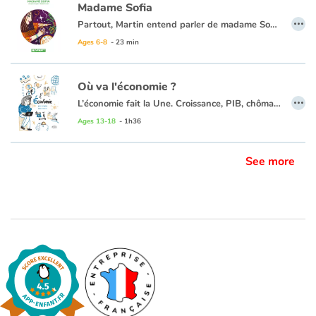
Madame Sofia
…
Partout, Martin entend parler de madame Sofia… Elle a retrouvé un singe échappé du zoo, connaissait le sexe du bébé de la voisine et prédit même les notes de sa copine Mathilde ! Dubitatif, Martin va chercher à démêler le vrai du faux !
Ages 6-8
- 23 min
Où va l'économie ?
…
L’économie fait la Une. Croissance, PIB, chômage, mondialisation.... Derrière ces mots se trouvent des réalités très concrètes avec des conséquences directes sur nos vies. Comprendre le fonctionnement de l’économie, se poser des questions sur la croissance (est-elle nécessaire ?), la consommation (ai-je besoin de tout acheter ?), le travail (quel métier ferai-je plus tard ?), les impacts
Ages 13-18
- 1h36
See more