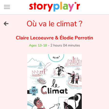
Connexion
Menu
Contenu
Recherche
Bibliothèque
Bas
de
page
Menu
➜
Où va le climat ?
FR
Log in
Claire Lecoeuvre
&
Élodie Perrotin
Ages 13-18
-
2 hours 04 minutes
Try for free
Library
Awards
Home
Tales and classics in french