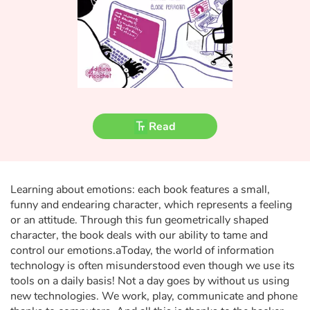
Fable, myth, literature and poetry
Princesses and princes, kings, queens and dragons
Ogres, monsters and witches
Heroines and Heroes
Read
Ecology, nature, seasons
The animals
Learning about emotions: each book features a small,
funny and endearing character, which represents a feeling
Travel, epic, investigation, adventure
or an attitude. Through this fun geometrically shaped
character, the book deals with our ability to tame and
Around the world
control our emotions.aToday, the world of information
technology is often misunderstood even though we use its
Learning
tools on a daily basis! Not a day goes by without us using
new technologies. We work, play, communicate and phone