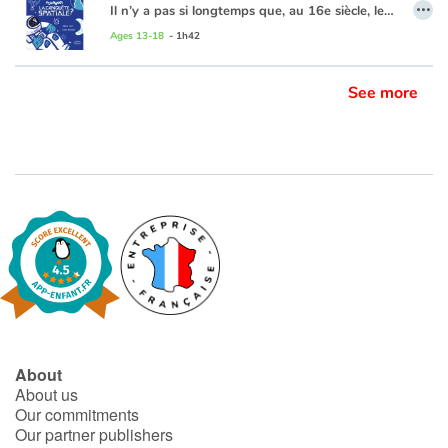
…
Il n’y a pas si longtemps que, au 16e siècle, les humains ont compris que la Terre n’était pas le centre de l’univers. Pas plus que le Soleil ! Et si l'homme a longtemps rêvé de conquérir l'espace, l'aventure vient tout juste de commencer, il y a 60 ans. La première excursion dans l'univers n’a pas été humaine, mais technologique. Ainsi sont nés les satellites, puis les sondes… suivi par le premier pas de l’Homme sur la Lune !
Cette conquête spatiale amène parfois plus de questions que de réponses pour les astrophysiciens. Elle pose aussi des questions d'ordre éthique et financier : la conquête spatiale a-t-elle encore un sens aujourd'hui ? Quel impact écologique pour la Terre, mais aussi pour l’espace? Quelles innovations technologiques nous a-t-elle apporté ?
Ages 13-18
- 1h42
See more
About
About us
Our commitments
Our partner publishers