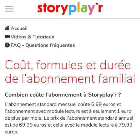
Connexion
Menu
Contenu
Recherche
Bibliothèque
Bas
de
page
Menu
➜
EN
Accueil
Vidéos & Tutoriaux
Je me connecte
FAQ - Questions fréquentes
Tester gratuitement
Coût, formules et durée
de l’abonnement familial
Bibliothèque
Combien coûte l’abonnement à Storyplay’r ?
Prix
L’abonnement standard mensuel coûte 6,99 euros et
l’abonnement avec module lecture est à seulement 1 euro
Accueil
de plus par mois. Le prix de l’abonnement standard annuel
est de 69,99 euros et celui avec le module lecture à 79,99
Contes d'ici et d'ailleurs
euros.