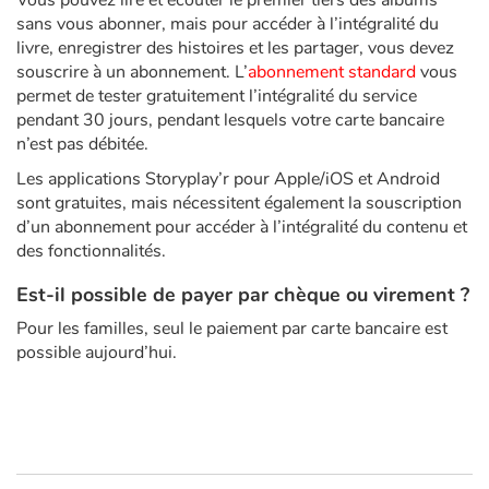
Vous pouvez lire et écouter le premier tiers des albums
sans vous abonner, mais pour accéder à l’intégralité du
livre, enregistrer des histoires et les partager, vous devez
Catalogue anglais
souscrire à un abonnement. L’
abonnement standard
vous
permet de tester gratuitement l’intégralité du service
pendant 30 jours, pendant lesquels votre carte bancaire
Contraste +
n’est pas débitée.
Les applications Storyplay’r pour Apple/iOS et Android
Aide
sont gratuites, mais nécessitent également la souscription
d’un abonnement pour accéder à l’intégralité du contenu et
des fonctionnalités.
Accueil
Est-il possible de payer par chèque ou virement ?
Famille
Pour les familles, seul le paiement par carte bancaire est
possible aujourd’hui.
Écoles
Médiathèques
Vidéos & Tutoriaux