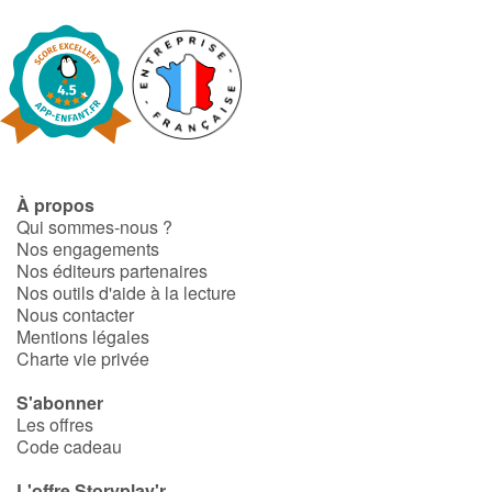
Blog
Actualités
Par thématique
À propos
Rencontres et témoignages
Qui sommes-nous ?
Nos engagements
Nos éditeurs partenaires
Contes d'ici et d'ailleurs
Nos outils d'aide à la lecture
Nous contacter
Autour de la lecture
Mentions légales
Charte vie privée
Apprendre à lire
S'abonner
Les offres
Livre audio
Code cadeau
L'offre Storyplay'r
Activités et ateliers