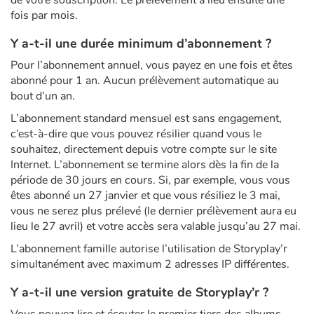
de votre souscription. Le prélèvement a lieu ensuite une
Art, espace, activité
fois par mois.
Documentaires
Y a-t-il une durée minimum d’abonnement ?
Pour l’abonnement annuel, vous payez en une fois et êtes
En famille
abonné pour 1 an. Aucun prélèvement automatique au
bout d’un an.
Quotidien et loisirs
L’abonnement standard mensuel est sans engagement,
c’est-à-dire que vous pouvez résilier quand vous le
À l'école
souhaitez, directement depuis votre compte sur le site
Internet. L’abonnement se termine alors dès la fin de la
Fêtes et évènements
période de 30 jours en cours. Si, par exemple, vous vous
êtes abonné un 27 janvier et que vous résiliez le 3 mai,
Amour et amitié
vous ne serez plus prélevé (le dernier prélèvement aura eu
lieu le 27 avril) et votre accès sera valable jusqu’au 27 mai.
Sujets de société
L’abonnement famille autorise l’utilisation de Storyplay’r
simultanément avec maximum 2 adresses IP différentes.
Émotions et sentiments
Y a-t-il une version gratuite de Storyplay’r ?
Formats et illustrations