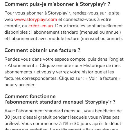
Fable, mythe, littérature et poésie
Comment puis-je m’abonner à Storyplay’r ?
Pour vous abonner à Storyplay’r, rendez-vous sur le site
Princesses et princes, rois, reines et dragons
web
www.storyplayr.com
et connectez-vous à votre
compte, ou
créez-en un
. Deux formules sont actuellement
Ogres, monstres et sorcières
disponibles : l’abonnement standard (mensuel ou annuel)
et l’abonnement avec module lecture (mensuel ou annuel).
Héroïnes et héros
Comment obtenir une facture ?
Rendez vous dans votre espace compte, puis dans l’onglet
Écologie, nature, saisons
« Abonnement ». Cliquez ensuite sur « Historique de mes
abonnements » et vous y verrez votre historique et les
Les animaux
factures correspondantes. Cliquez sur : « Voir la facture »
pour y accéder.
Voyage, épopée, enquête, aventure
Comment fonctionne
l’abonnement standard mensuel Storyplay’r ?
Autour du monde
Avec l’abonnement standard mensuel, vous bénéficiez de
Apprentissage
30 jours d’essai gratuit pendant lesquels vous n’êtes pas
prélevé. Vous commencez à l’être 30 jours après le début