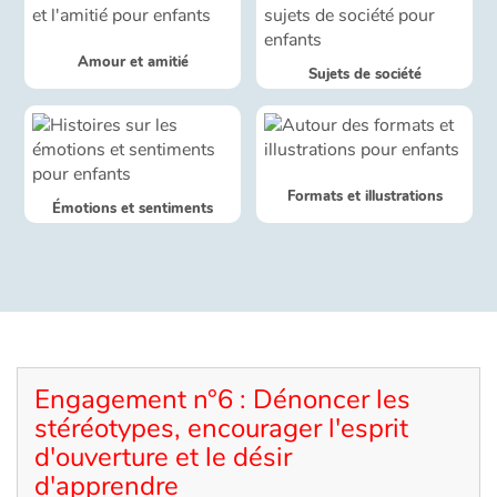
Apprendre les langues
Amour et amitié
Sujets de société
Dyslexie, troubles de la lecture
Nos listes de lecture
Formats et illustrations
Émotions et sentiments
Les plus lus
Coups de coeur
Engagement n°6 : Dénoncer les
stéréotypes, encourager l'esprit
d'ouverture et le désir
d'apprendre