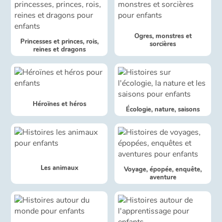
Catalogue anglais
Ogres, monstres et
Princesses et princes, rois,
sorcières
reines et dragons
Contraste +
Aide
Héroïnes et héros
Écologie, nature, saisons
Accueil
Famille
Écoles
Les animaux
Voyage, épopée, enquête,
aventure
Médiathèques
Vidéos & Tutoriaux