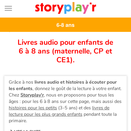
Connexion
Menu
Contenu
Recherche
Bibliothèque
Bas
de
page
Menu
6-8 ans
➜
EN
Je me connecte
Livres audio pour enfants de
6 à 8 ans (maternelle, CP et
Tester gratuitement
CE1).
Bibliothèque
Grâce à nos
livres audio et histoires à écouter pour
les enfants
, donnez le goût de la lecture à votre enfant.
Prix
Chez
Storyplay'r
, nous en proposons pour tous les
âges : pour les 6 à 8 ans sur cette page, mais aussi des
Accueil
histoires pour les petits
(3-5 ans) et des
livres de
lecture pour les plus grands enfants
pendant toute la
Contes d'ici et d'ailleurs
primaire.