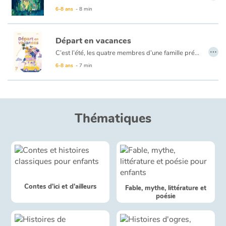
Art, espace, activité
Accompagné des animaux de la forêt, le chaton va aider Alice à s’échapper de sa chambre pour lui faire découvrir les mystères de la nuit. Elle escalade alors les arbres avec l’écureuil, hume les fleurs aux côtés de la biche, dégringole les talus à la suite du loup et, surtout, respire la nuit.
6-8 ans
- 8 min
En inversant les rôles – le chaton mignon veut ramener l’enfant chez lui – Maylis Daufresne accompagne les enfants dans la découverte d’une nuit sans peurs et enchantée par le plaisir de dévoiler les secrets de la nuit.
Documentaires
Un album gai et mystérieux, où l’univers coloré de Magali Dulain illumine l’ombre et où l’on embrasse l’inconnu avec bonheur.
Départ en vacances
…
À lire à la belle étoile.
En famille
C’est l’été, les quatre membres d’une famille préparent le voyage pour le prochain départ en vacances. Le débat est lancé. Quel moyen de transport vont-ils utiliser ?
6-8 ans
- 7 min
Quotidien et loisirs
À l'école
Thématiques
Fêtes et évènements
Amour et amitié
Sujets de société
Contes d'ici et d'ailleurs
Fable, mythe, littérature et
poésie
Émotions et sentiments
Formats et illustrations