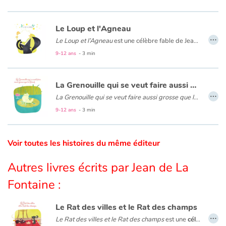
Catalogue anglais
Le Loup et l'Agneau
…
Le Loup et l’Agneau
est une célèbre fable de Jean de La Fontaine qui conte l’histoire d’un loup affamé et d’un agneau qui cherche à se désaltérer. La fabuliste critique ici la justice comme symbole de la violence et de la force : « La raison du plus fort est toujours la meilleure ».
9-12 ans
- 3 min
Contraste +
La Grenouille qui se veut faire aussi grosse que le Bœuf
…
Aide
La Grenouille qui se veut faire aussi grosse que le Bœuf
est
9-12 ans
- 3 min
Accueil
Famille
Voir toutes les histoires du même éditeur
Autres livres écrits par Jean de La
Écoles
Fontaine :
Médiathèques
Le Rat des villes et le Rat des champs
…
Vidéos & Tutoriaux
Le Rat des villes et le Rat des champs
est une
célèbre fable de Jean de La Fontaine