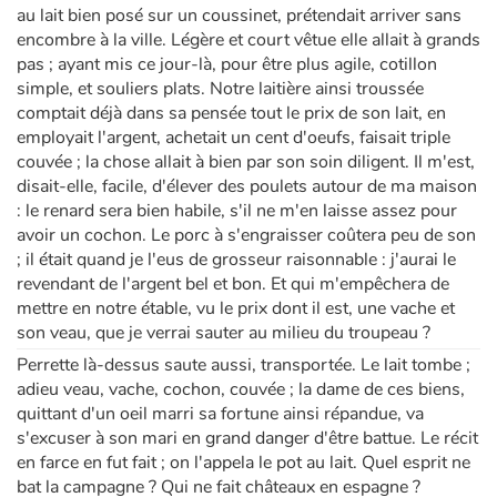
au lait bien posé sur un coussinet, prétendait arriver sans
encombre à la ville. Légère et court vêtue elle allait à grands
pas ; ayant mis ce jour-là, pour être plus agile, cotillon
simple, et souliers plats. Notre laitière ainsi troussée
comptait déjà dans sa pensée tout le prix de son lait, en
employait l'argent, achetait un cent d'oeufs, faisait triple
couvée ; la chose allait à bien par son soin diligent. Il m'est,
disait-elle, facile, d'élever des poulets autour de ma maison
: le renard sera bien habile, s'il ne m'en laisse assez pour
avoir un cochon. Le porc à s'engraisser coûtera peu de son
; il était quand je l'eus de grosseur raisonnable : j'aurai le
revendant de l'argent bel et bon. Et qui m'empêchera de
mettre en notre étable, vu le prix dont il est, une vache et
son veau, que je verrai sauter au milieu du troupeau ?
Perrette là-dessus saute aussi, transportée. Le lait tombe ;
adieu veau, vache, cochon, couvée ; la dame de ces biens,
quittant d'un oeil marri sa fortune ainsi répandue, va
s'excuser à son mari en grand danger d'être battue. Le récit
en farce en fut fait ; on l'appela le pot au lait. Quel esprit ne
bat la campagne ? Qui ne fait châteaux en espagne ?