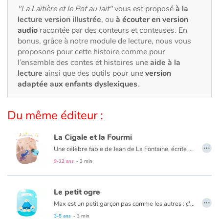
Art, espace, activité
"La Laitière et le Pot au lait"
vous est proposé
à la
lecture version illustrée
, ou
à écouter en version
Documentaires
audio
racontée par des conteurs et conteuses. En
bonus, grâce à notre module de lecture, nous vous
En famille
proposons pour cette histoire comme pour
l’ensemble des contes et histoires une
aide à la
lecture
ainsi que des outils pour une
version
Quotidien et loisirs
adaptée aux enfants dyslexiques
.
À l'école
Du même éditeur :
Fêtes et évènements
La Cigale et la Fourmi
…
Amour et amitié
Une célèbre fable de Jean de La Fontaine, écrite en 1668. C'est le 31 mars que Jean de La Fontaine fait paraitre son premier ouvrage : « Les Fables Choisies ».
9-12 ans
- 3 min
Sujets de société
Le petit ogre
Émotions et sentiments
…
Max est un petit garçon pas comme les autres : c'est un ogre qui habite Paris. Quand l'été arrive et que la capitate est vidée de ses habitants, il peut enfin donner libre cours à ses moindres folies ! Il aime faire des chateaux de sables gigantesques dans les jardins de Tuileries, le périphérique devient un circuit géant pour ses voitures téléguidées, bref son imagination n'a pas de limites !
Formats et illustrations
3-5 ans
- 3 min