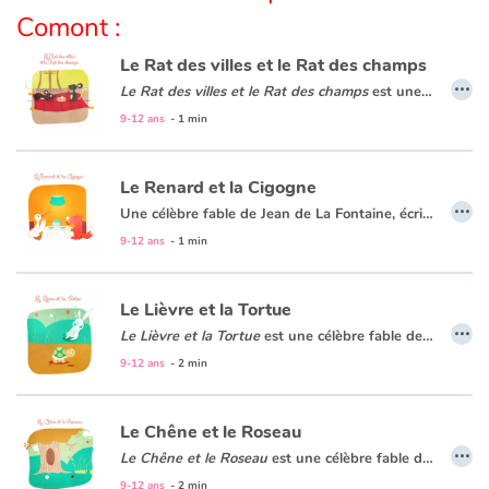
Comont :
Apprendre les langues
Le Rat des villes et le Rat des champs
…
Le Rat des villes et le Rat des champs
est une
célèbre f
Dyslexie, troubles de la lecture
9-12 ans
- 1 min
Nos listes de lecture
Le Renard et la Cigogne
…
Les plus lus
Une célèbre fable de Jean de La Fontaine, écrite en 1668. C'est le 31 mars que Jean de La Fontaine fait paraitre son premier ouvrage : « Les Fables Choisies ».
9-12 ans
- 1 min
Coups de coeur
Le Lièvre et la Tortue
…
Le Lièvre et la Tortue
est une célèbre fable de Jean de La Fontaine qui dénonce la vanité en faveur de la persévérance.
C'est l’histoire d’un lièvre qui se pense plus rapide qu’une tortue pour gagner la course. Mais il va apprendre à ses dépens que « rien ne sert de courir, il faut partir à point ».
9-12 ans
- 2 min
Le Chêne et le Roseau
…
Le Chêne et le Roseau
est une
célèbre fable de Jean de La Fontaine
9-12 ans
- 2 min