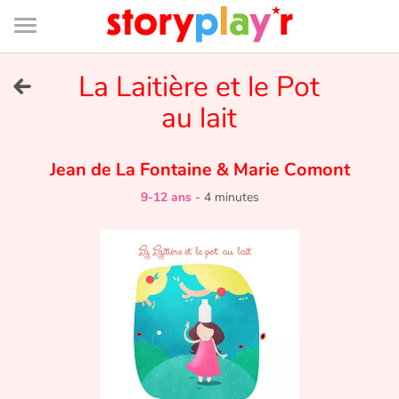
Connexion
Menu
Contenu
Recherche
Bibliothèque
Bas
de
page
Menu
➜
La Laitière et le Pot
EN
au lait
Je me connecte
Jean de La Fontaine
&
Marie Comont
Tester gratuitement
9-12 ans
-
4 minutes
Bibliothèque
Prix
Accueil
Contes d'ici et d'ailleurs