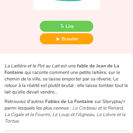
Fable, mythe, littérature et poésie
Princesses et princes, rois, reines et dragons
Lire
Ogres, monstres et sorcières
Ecouter
Héroïnes et héros
Écologie, nature, saisons
La Laitière et le Pot au Lait
est une
fable de Jean de La
Fontaine
qui raconte comment une petite laitière, sur le
Les animaux
chemin de la ville, se laisse emporter par sa rêverie. Le
retour à la réalité est plutôt brutal : elle laisse tomber tout le
Voyage, épopée, enquête, aventure
lait qu’elle devait vendre…
Retrouvez d'autres
Fables de La Fontaine
sur Storyplay'r
Autour du monde
parmi lesquels les plus connus :
Le Corbeau et le Renard
,
La Cigale et la Fourmi
,
Le Loup et l'Agneau
,
Le Lièvre et la
Apprentissage
Tortue
.