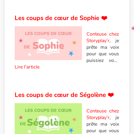
!
Les coups de cœur de Sophie ❤️
Conteuse chez
Storyplay’r
, je
prête ma voix
pour que vous
puissiez vous
Lire l'article
évader dans
l’imaginaire de
l’album
jeunesse.
Depuis près de
Les coups de cœur de Ségolène ❤️
15 ans, je lis
de la littérature
Conteuse chez
jeunesse et
Storyplay’r
, je
parfois, parmi
prête ma voix
la multitude de
pour que vous
titres, un