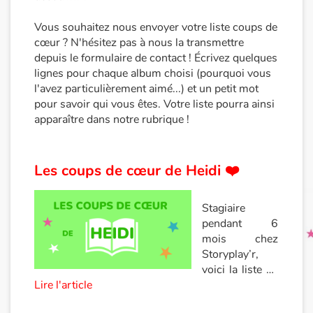
Vous souhaitez nous envoyer votre liste coups de
Princesses et princes, rois, reines et dragons
cœur ? N'hésitez pas à nous la transmettre
depuis le formulaire de contact ! Écrivez quelques
Ogres, monstres et sorcières
lignes pour chaque album choisi (pourquoi vous
l'avez particulièrement aimé...) et un petit mot
Héroïnes et héros
pour savoir qui vous êtes. Votre liste pourra ainsi
apparaître dans notre rubrique !
Écologie, nature, saisons
Les coups de cœur de Heidi ❤️
Les animaux
Voyage, épopée, enquête, aventure
Stagiaire
pendant 6
Autour du monde
mois chez
Storyplay’r,
voici la liste de
Apprentissage
Lire l'article
mes livres
La
préférés. Ces
Art, espace, activité