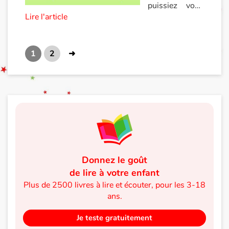
puissiez vous
album sort du
Lire l'article
évader dans
lot. La
l’imaginaire de
sélection que je
l’album
vous présente
jeunesse. Dans
1
2
➜
ici est le fruit
cette
des émotions
expérience,
vécues en
plusieurs
navigant dans
lectures m’ont
la bibliothèque
marquée, en
de Storyplay’r.
voici quelques-
unes qui vous
plairont peut-
être…
Donnez le goût
de lire à votre enfant
Plus de 2500 livres à lire et écouter, pour les 3-18
ans.
Je teste gratuitement