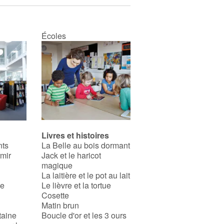
Écoles
Livres et histoires
nts
La Belle au bois dormant
rmir
Jack et le haricot
magique
La laitière et le pot au lait
se
Le lièvre et la tortue
Cosette
Matin brun
taine
Boucle d'or et les 3 ours