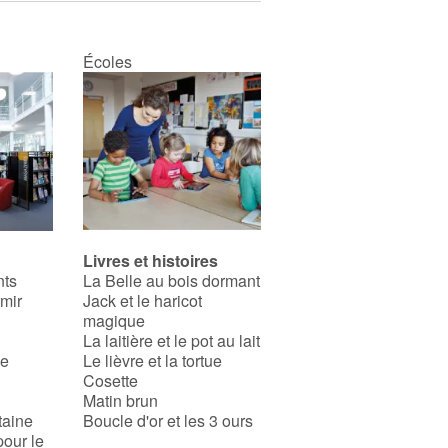
Écoles
Livres et histoires
nts
La Belle au bois dormant
rmir
Jack et le haricot
magique
La laitière et le pot au lait
se
Le lièvre et la tortue
Cosette
Matin brun
taine
Boucle d'or et les 3 ours
pour le