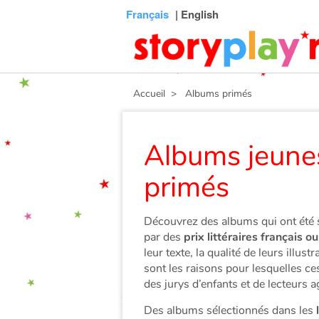
Connexion
Menu
Contenu
Recherche
Bibliothèque
Bas
Français
| English
de
page
Accueil
> Albums primés
Albums jeunes
primés
Découvrez des albums qui ont été
par des
prix littéraires français o
leur texte, la qualité de leurs illus
sont les raisons pour lesquelles ce
des jurys d’enfants et de lecteurs a
Des albums sélectionnés dans les