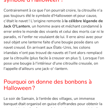
Contrairement à ce que l'on pourrait croire, la citrouille n'a
Blog
pas toujours été le symbole d'Halloween et pour cause,
c'était le navet ! L'origine remonte à
la célèbre légende de
Actualités
Jack O'Lantern
, un homme avare et méchant condamné à
errer entre le monde des vivants et celui des morts car ni le
paradis, ni l'enfer ne voulaient de lui. Il erre ainsi avec pour
Par thématique
seul objet une lanterne faite d'une bougie posée dans un
navet creusé. En arrivant aux États-Unis, les colons
Rencontres et témoignages
irlandais n'ont pas trouvé de navets et l'ont alors remplacé
par la citrouille (plus facile à creuser en plus !). Lorsque l'on
Contes d'ici et d'ailleurs
pose une bougie à l'intérieur d'une citrouille creusée, on
l'appelle d'ailleurs une jack-o'-lantern.
Autour de la lecture
Pourquoi on donne des bonbons à
Apprendre à lire
Halloween ?
Livre audio
Le soir de Samain, à l’entrée des villages, un immense
banquet était organisé en guise d’offrandes pour obtenir la
Activités et ateliers