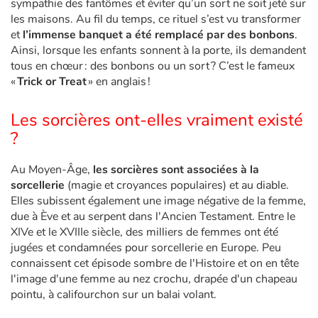
sympathie des fantômes et éviter qu’un sort ne soit jeté sur
les maisons. Au fil du temps, ce rituel s’est vu transformer
Apprendre les langues
et
l’immense banquet a été remplacé par des bonbons
.
Ainsi, lorsque les enfants sonnent à la porte, ils demandent
tous en chœur : des bonbons ou un sort ? C’est le fameux
Dyslexie, troubles de la lecture
«
Trick or Treat
» en anglais !
Nos listes de lecture
Les sorcières ont-elles vraiment existé
?
Les plus lus
Au Moyen-Âge,
les sorcières sont associées à la
Coups de coeur
sorcellerie
(magie et croyances populaires) et au diable.
Elles subissent également une image négative de la femme,
due à Ève et au serpent dans l'Ancien Testament. Entre le
XIVe et le XVIIIe siècle, des milliers de femmes ont été
jugées et condamnées pour sorcellerie en Europe. Peu
connaissent cet épisode sombre de l'Histoire et on en tête
l'image d'une femme au nez crochu, drapée d'un chapeau
pointu, à califourchon sur un balai volant.