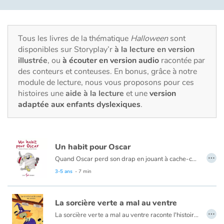
Fable, mythe, littérature et poésie
Princesses et princes, rois, reines et dragons
Tous les livres de la thématique
Halloween
sont
disponibles sur Storyplay’r
à la lecture en version
Ogres, monstres et sorcières
illustrée
, ou
à écouter en version audio
racontée par
des conteurs et conteuses. En bonus, grâce à notre
Héroïnes et héros
module de lecture, nous vous proposons pour ces
histoires une
aide à la lecture
et une
version
Écologie, nature, saisons
adaptée aux enfants dyslexiques
.
Les animaux
Un habit pour Oscar
Voyage, épopée, enquête, aventure
…
Quand Oscar perd son drap en jouant à cache-cache avec Francis, c’est toute une aventure qui commence.
Dans cette vieille maison qui regorge de vêtements de toutes sortes, Oscar, accompagné de Francis, poursuit sa quête du costume idéal de pièce en pièce.
3-5 ans
- 7 min
Autour du monde
Trouvera-t-il ce qui lui convient ?
Et que penseront les enfants qui feront irruption dans la maison de nos petits fantômes ?
Apprentissage
La sorcière verte a mal au ventre
…
La sorcière verte a mal au ventre raconte l'histoire d'une sorcière qui, faute d'une alimentation équilibrée, ne parvient plus à aller aux cabinets. La voilà bloquée et son ventre gonfle, gonfle... Bave de crapaud, pattes d'araignées, jus d'escargot, elle a tout essayé mais rien n'y fait. Une visite au mage qui vit dans les nuages lui fera découvrir l'importance des fruits et légumes. Tout en rimes et en humour, ce livre est l'occasion de rappeler aux enfants que saucisson, chocolat et nougat ne sauraient suffire à leur alimentation. De quoi faire rire tout en instruisant. Les Éditions Petite Fripouille ont à nouveau fait appel au talent de Fabienne Pierron. Ses illustrations colorées qui mêlent collages, dessin et acrylique viennent appuyer le comique du récit et donner vie à la sorcière. En définitive, une belle histoire d'Halloween.