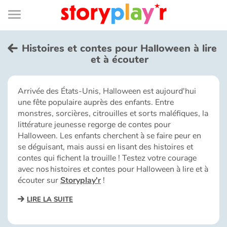
Connexion
Menu
Contenu
Recherche
Bibliothèque
Bas
de
page
Menu
➜
EN
Histoires et contes pour Halloween à lire
et à écouter
Je me connecte
Arrivée des États-Unis, Halloween est aujourd'hui
Tester gratuitement
une fête populaire auprès des enfants. Entre
monstres, sorcières, citrouilles et sorts maléfiques, la
Bibliothèque
littérature jeunesse regorge de contes pour
Halloween. Les enfants cherchent à se faire peur en
se déguisant, mais aussi en lisant des histoires et
Prix
contes qui fichent la trouille ! Testez votre courage
avec nos histoires et contes pour Halloween à lire et à
écouter sur
Storyplay'r
!
Accueil
LIRE LA SUITE
Contes d'ici et d'ailleurs