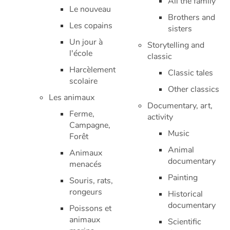
All the family
Le nouveau
Brothers and
Les copains
sisters
Blog
Un jour à
Storytelling and
l'école
Actualités
classic
Harcèlement
Classic tales
Par thématique
scolaire
Other classics
Les animaux
Rencontres et témoignages
Documentary, art,
Ferme,
activity
Campagne,
Contes d'ici et d'ailleurs
Music
Forêt
Animal
Animaux
Autour de la lecture
documentary
menacés
Painting
Apprendre à lire
Souris, rats,
rongeurs
Historical
Livre audio
documentary
Poissons et
animaux
Scientific
Activités et ateliers