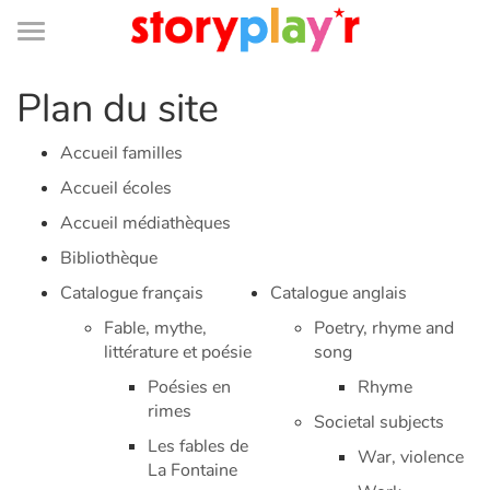
Connexion
Menu
Contenu
Recherche
Bibliothèque
Bas
de
page
Menu
➜
Plan du site
EN
Je me connecte
Accueil familles
Accueil écoles
Tester gratuitement
Accueil médiathèques
Bibliothèque
Bibliothèque
Catalogue français
Catalogue anglais
Fable, mythe,
Poetry, rhyme and
Prix
littérature et poésie
song
Poésies en
Rhyme
Accueil
rimes
Societal subjects
Les fables de
Contes d'ici et d'ailleurs
War, violence
La Fontaine