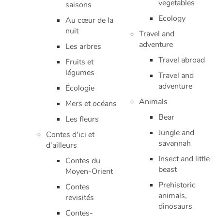
Art, espace, activité
vegetables
saisons
Ecology
Au cœur de la
Documentaires
nuit
Travel and
adventure
Les arbres
En famille
Travel abroad
Fruits et
légumes
Quotidien et loisirs
Travel and
adventure
Écologie
À l'école
Animals
Mers et océans
Bear
Les fleurs
Fêtes et évènements
Jungle and
Contes d'ici et
savannah
Amour et amitié
d'ailleurs
Insect and little
Contes du
Sujets de société
beast
Moyen-Orient
Prehistoric
Contes
Émotions et sentiments
animals,
revisités
dinosaurs
Contes-
Formats et illustrations