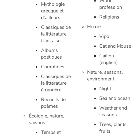
Work,
Fable, mythe, littérature et poésie
Mythologie
profession
grecque et
Religions
d'ailleurs
Princesses et princes, rois, reines et dragons
Heroes
Classiques de
Ogres, monstres et sorcières
la littérature
Vipo
française
Cat and Mouse
Héroïnes et héros
Albums
Caillou
poétiques
(english)
Écologie, nature, saisons
Comptines
Nature, seasons,
Classiques de
Les animaux
environment
la littérature
Night
étrangère
Voyage, épopée, enquête, aventure
Sea and ocean
Recueils de
poèmes
Autour du monde
Weather and
seasons
Écologie, nature,
Apprentissage
saisons
Trees, plants,
fruits,
Temps et