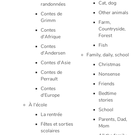
Cat, dog
randonnées
Other animals
Catalogue anglais
Contes de
Grimm
Farm,
Countryside,
Contes
Forest
d'Afrique
Contraste +
Fish
Contes
d'Andersen
Family, daily, school
Aide
Contes d'Asie
Christmas
Accueil
Contes de
Nonsense
Perrault
Friends
Famille
Contes
Bedtime
d'Europe
Écoles
stories
À l'école
School
Médiathèques
La rentrée
Parents, Dad,
Fêtes et sorties
Mom
Vidéos & Tutoriaux
scolaires