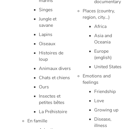
marins
documentary
Singes
Places (country,
Apprendre les langues
region, city...)
Jungle et
savane
Africa
Dyslexie, troubles de la lecture
Lapins
Asia and
Oceania
Nos listes de lecture
Oiseaux
Europe
Histoires de
Les plus lus
(english)
loup
United States
Animaux divers
Coups de coeur
Emotions and
Chats et chiens
feelings
Ours
Friendship
Insectes et
Love
petites bêtes
Growing up
La Préhistoire
Disease,
En famille
illness