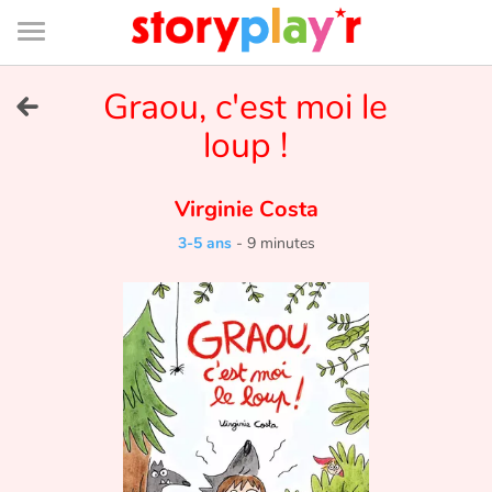
Connexion
Menu
Contenu
Recherche
Bibliothèque
Bas
de
page
Menu
➜
Graou, c'est moi le
EN
loup !
Je me connecte
Virginie Costa
Tester gratuitement
3-5 ans
-
9 minutes
Bibliothèque
Prix
Accueil
Contes d'ici et d'ailleurs