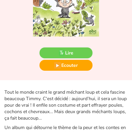
Fable, mythe, littérature et poésie
Princesses et princes, rois, reines et dragons
Ogres, monstres et sorcières
Héroïnes et héros
Lire
Écologie, nature, saisons
Ecouter
Les animaux
Voyage, épopée, enquête, aventure
Tout le monde craint le grand méchant loup et cela fascine
beaucoup Timmy. C'est décidé : aujourd’hui, il sera un loup
Autour du monde
pour de vrai ! Il enfile son costume et part effrayer poules,
cochons et chevreaux... Mais deux grands méchants loups,
ça fait beaucoup...
Apprentissage
Un
album qui détourne le thème de la peur et les contes en