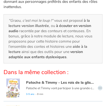
Art, espace, activité
donnant aux personnages préférés des enfants des rôles
inattendus.
Documentaires
"Graou, c'est moi le loup !"
vous est proposé
à la
En famille
lecture version illustrée
, ou
à écouter en version
audio
racontée par des conteurs et conteuses. En
Quotidien et loisirs
bonus, grâce à notre module de lecture, nous vous
proposons pour cette histoire comme pour
l’ensemble des contes et histoires une
aide à la
À l'école
lecture
ainsi que des outils pour une
version
adaptée aux enfants dyslexiques
.
Fêtes et évènements
Amour et amitié
Dans la même collection :
Sujets de société
Patoche & Timmy - Les rois de la glisse
…
Patoche et Timmy vont participer à une grande compétition de luge à la montagne. Pour mettre toutes les chances de leur côté, ils doivent bien s’équiper. Direction : la boutique de sports ! Mais problème, il ne reste plus qu'une luge en vente... Ni une, ni deux, on prend ce qu'il y a, le temps presse... Le public est au rendez-vous, SNOW TV retransmet le grand événement… et c’est parti !
Émotions et sentiments
Dans son bolide fendant l’air, Patoche prend un départ d'enfer. Les autres participants, tous avides de victoire par tous les moyens, le suivent de près... Mais Timmy veille au grain. Qui passera la ligne d'arrivée en premier ?
3-5 ans
- 8 min
Formats et illustrations