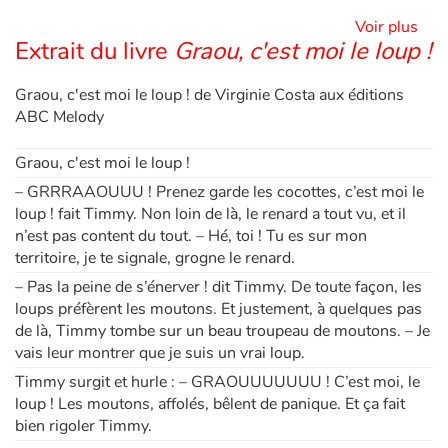
Voir plus
Extrait du livre
Graou, c'est moi le loup !
Apprendre les langues
Graou, c'est moi le loup ! de Virginie Costa aux éditions
Dyslexie, troubles de la lecture
ABC Melody
Nos listes de lecture
Graou, c'est moi le loup !
– GRRRAAOUUU ! Prenez garde les cocottes, c’est moi le
Les plus lus
loup ! fait Timmy. Non loin de là, le renard a tout vu, et il
n’est pas content du tout. – Hé, toi ! Tu es sur mon
Coups de coeur
territoire, je te signale, grogne le renard.
– Pas la peine de s’énerver ! dit Timmy. De toute façon, les
loups préfèrent les moutons. Et justement, à quelques pas
de là, Timmy tombe sur un beau troupeau de moutons. – Je
vais leur montrer que je suis un vrai loup.
Timmy surgit et hurle : – GRAOUUUUUUU ! C’est moi, le
loup ! Les moutons, affolés, bêlent de panique. Et ça fait
bien rigoler Timmy.