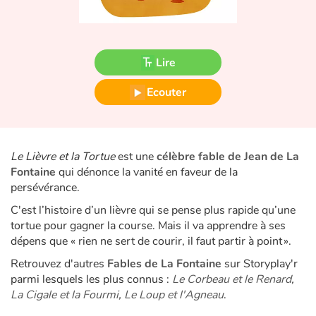
Fable, mythe, littérature et poésie
Princesses et princes, rois, reines et dragons
Lire
Ogres, monstres et sorcières
Ecouter
Héroïnes et héros
Écologie, nature, saisons
Le Lièvre et la Tortue
est une
célèbre fable de Jean de La
Fontaine
qui dénonce la vanité en faveur de la
Les animaux
persévérance.
C'est l’histoire d’un lièvre qui se pense plus rapide qu’une
Voyage, épopée, enquête, aventure
tortue pour gagner la course. Mais il va apprendre à ses
dépens que « rien ne sert de courir, il faut partir à point ».
Autour du monde
Retrouvez d'autres
Fables de La Fontaine
sur Storyplay'r
parmi lesquels les plus connus :
Le Corbeau et le Renard
,
Apprentissage
La Cigale et la Fourmi
,
Le Loup et l'Agneau
.