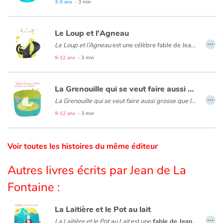
3-5 ans
- 3 min
Catalogue anglais
Le Loup et l'Agneau
…
Le Loup et l’Agneau
est une célèbre fable de Jean de La Fontaine qui conte l’histoire d’un loup affamé et d’un agneau qui cherche à se désaltérer. La fabuliste critique ici la justice comme symbole de la violence et de la force : « La raison du plus fort est toujours la meilleure ».
9-12 ans
- 3 min
Contraste +
La Grenouille qui se veut faire aussi grosse que le Bœuf
Aide
…
La Grenouille qui se veut faire aussi grosse que le Bœuf
est
9-12 ans
- 3 min
Accueil
Famille
Voir toutes les histoires du même éditeur
Écoles
Autres livres écrits par Jean de La
Fontaine :
Médiathèques
La Laitière et le Pot au lait
Vidéos & Tutoriaux
…
La Laitière et le Pot au Lait
est une
fable de Jean de La Fontaine