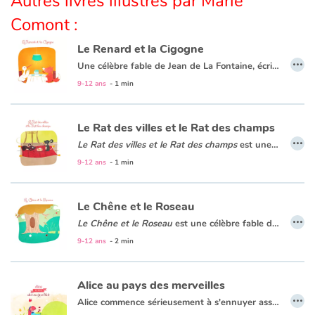
Autres livres illustrés par Marie
Comont :
Apprendre les langues
Le Renard et la Cigogne
…
Une célèbre fable de Jean de La Fontaine, écrite en 1668. C'est le 31 mars que Jean de La Fontaine fait paraitre son premier ouvrage : « Les Fables Choisies ».
Dyslexie, troubles de la lecture
9-12 ans
- 1 min
Nos listes de lecture
Le Rat des villes et le Rat des champs
Les plus lus
…
Le Rat des villes et le Rat des champs
est une
célèbre f
9-12 ans
- 1 min
Coups de coeur
Le Chêne et le Roseau
…
Le Chêne et le Roseau
est une
célèbre fable de Jean de La Fontaine
9-12 ans
- 2 min
Alice au pays des merveilles
…
Alice commence sérieusement à s'ennuyer assise auprès de sa soeur. Soudain un lapin blanc vêtu d'une redingote et tenant dans sa patte une montre à gousset passe près d'elle. Poussée par la curiosité, Alice le poursuit jusque dans son terrier où elle fait une chute vertigineuse pour finalement atterrir au Pays des Merveilles où elle fera de formidables rencontres et développera des amitiés surprenantes.