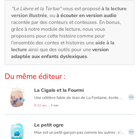
Art, espace, activité
"Le Lièvre et la Tortue"
vous est proposé
à la lecture
version illustrée
, ou
à écouter en version audio
Documentaires
racontée par des conteurs et conteuses. En bonus,
grâce à notre module de lecture, nous vous
En famille
proposons pour cette histoire comme pour
l’ensemble des contes et histoires une
aide à la
Quotidien et loisirs
lecture
ainsi que des outils pour une
version
adaptée aux enfants dyslexiques
.
À l'école
Du même éditeur :
Fêtes et évènements
La Cigale et la Fourmi
Amour et amitié
…
Une célèbre fable de Jean de La Fontaine, écrite en 1668. C'est le 31 mars que Jean de La Fontaine fait paraitre son premier ouvrage : « Les Fables Choisies ».
9-12 ans
- 3 min
Sujets de société
Émotions et sentiments
Le petit ogre
…
Max est un petit garçon pas comme les autres : c'est un ogre qui habite Paris. Quand l'été arrive et que la capitate est vidée de ses habitants, il peut enfin donner libre cours à ses moindres folies ! Il aime faire des chateaux de sables gigantesques dans les jardins de Tuileries, le périphérique devient un circuit géant pour ses voitures téléguidées, bref son imagination n'a pas de limites !
Formats et illustrations