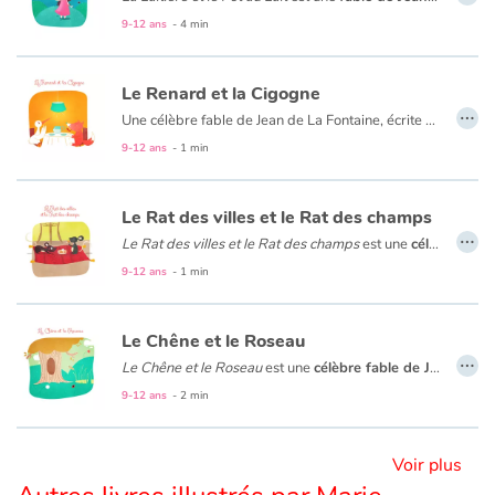
9-12 ans
- 4 min
Blog
Le Renard et la Cigogne
…
Actualités
Une célèbre fable de Jean de La Fontaine, écrite en 1668. C'est le 31 mars que Jean de La Fontaine fait paraitre son premier ouvrage : « Les Fables Choisies ».
9-12 ans
- 1 min
Par thématique
Le Rat des villes et le Rat des champs
Rencontres et témoignages
…
Le Rat des villes et le Rat des champs
est une
célèbre fable de Jean de La Fontaine
9-12 ans
- 1 min
Contes d'ici et d'ailleurs
Autour de la lecture
Le Chêne et le Roseau
…
Le Chêne et le Roseau
est une
célèbre fable de Jean de La Fontaine
Apprendre à lire
9-12 ans
- 2 min
Livre audio
Voir plus
Activités et ateliers