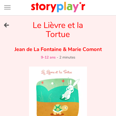
Connexion
Menu
Contenu
Recherche
Bibliothèque
Bas
de
page
Menu
➜
Le Lièvre et la
EN
Tortue
Je me connecte
Jean de La Fontaine
&
Marie Comont
Tester gratuitement
9-12 ans
-
2 minutes
Bibliothèque
Prix
Accueil
Contes d'ici et d'ailleurs